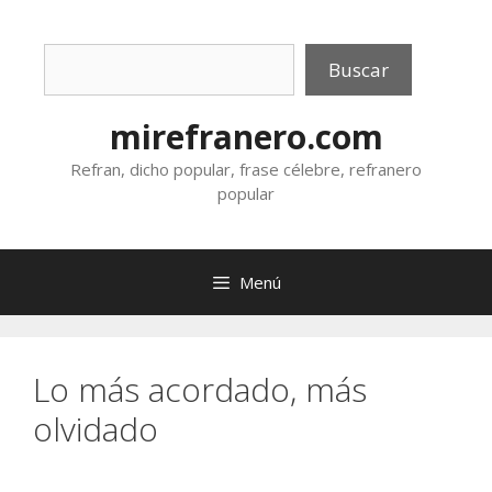
Saltar
al
Buscar
contenido
Buscar
mirefranero.com
Refran, dicho popular, frase célebre, refranero
popular
Menú
Lo más acordado, más
olvidado