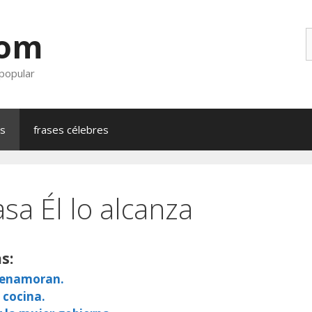
com
B
 popular
as
frases célebres
sa Él lo alcanza
s:
e enamoran.
 cocina.