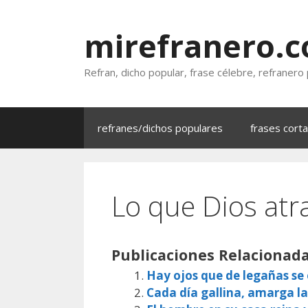
Saltar
al
mirefranero.
contenido
Refran, dicho popular, frase célebre, refranero
refranes/dichos populares
frases cort
Lo que Dios atra
Publicaciones Relacionada
Hay ojos que de legañas s
Cada día gallina, amarga la