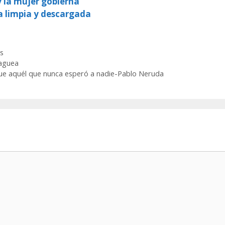
y la mujer gobierna
a limpia y descargada
s
paguea
ue aquél que nunca esperó a nadie-Pablo Neruda