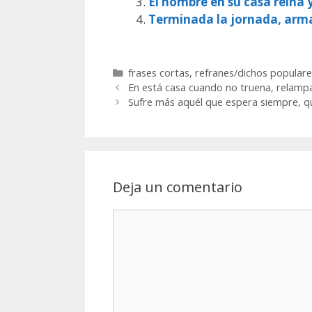
El hombre en su casa reina 
Terminada la jornada, arm
Categorías
frases cortas
,
refranes/dichos populare
En está casa cuando no truena, relam
Sufre más aquél que espera siempre, q
Deja un comentario
Comentario