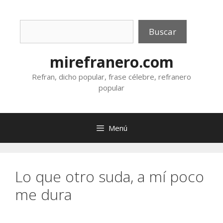
Saltar
al
Buscar
contenido
Buscar
mirefranero.com
Refran, dicho popular, frase célebre, refranero
popular
Menú
Lo que otro suda, a mí poco
me dura