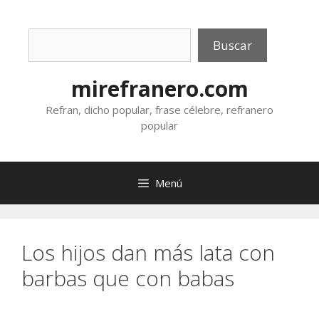
Saltar
al
Buscar
contenido
Buscar
mirefranero.com
Refran, dicho popular, frase célebre, refranero
popular
Menú
Los hijos dan más lata con
barbas que con babas