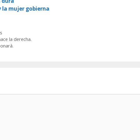
s dura
y la mujer gobierna
s
ace la derecha.
donará.