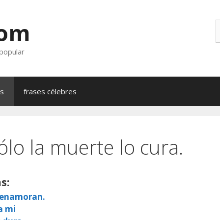
com
B
 popular
as
frases célebres
ólo la muerte lo cura.
s:
e enamoran.
a mi