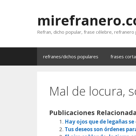
Saltar
al
mirefranero.
contenido
Refran, dicho popular, frase célebre, refranero
refranes/dichos populares
frases cort
Mal de locura, s
Publicaciones Relacionada
Hay ojos que de legañas s
Tus deseos son órdenes par