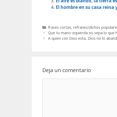
El aire es blando, la tierra e
El hombre en su casa reina 
Categorías
frases cortas
,
refranes/dichos populare
Que tu mano izquierda no sepa lo que h
A quien con Dios esta, Dios no lo aban
Deja un comentario
Comentario