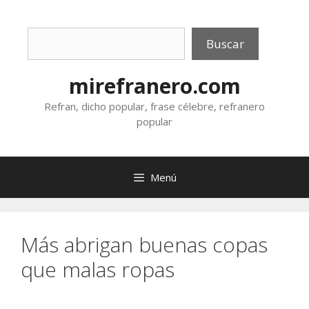
Saltar
al
Buscar
contenido
Buscar
mirefranero.com
Refran, dicho popular, frase célebre, refranero
popular
Menú
Más abrigan buenas copas
que malas ropas