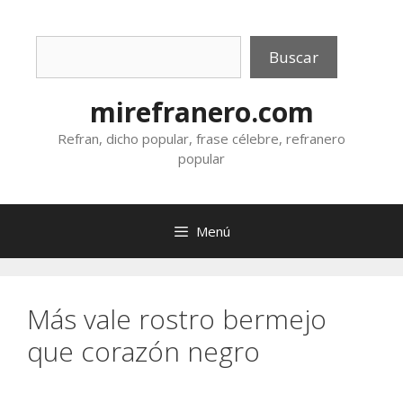
Saltar
al
Buscar
contenido
Buscar
mirefranero.com
Refran, dicho popular, frase célebre, refranero
popular
Menú
Más vale rostro bermejo
que corazón negro