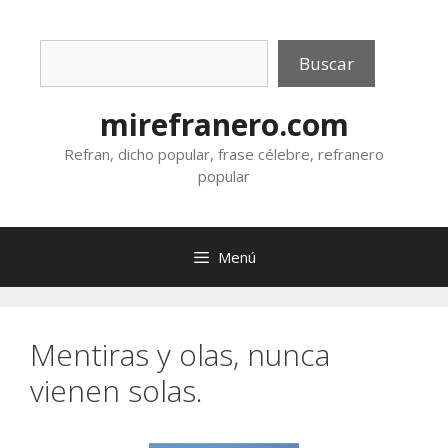
Saltar
al
Buscar
contenido
Buscar
mirefranero.com
Refran, dicho popular, frase célebre, refranero
popular
Menú
Mentiras y olas, nunca
vienen solas.