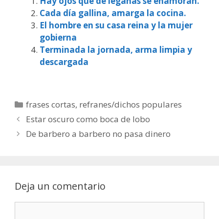
Hay ojos que de legañas se enamoran.
Cada día gallina, amarga la cocina.
El hombre en su casa reina y la mujer
gobierna
Terminada la jornada, arma limpia y
descargada
Categorías
frases cortas
,
refranes/dichos populares
Estar oscuro como boca de lobo
De barbero a barbero no pasa dinero
Deja un comentario
Comentario