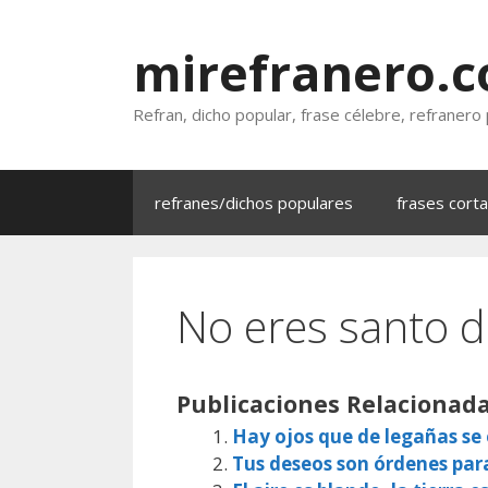
Saltar
al
mirefranero.
contenido
Refran, dicho popular, frase célebre, refranero
refranes/dichos populares
frases cort
No eres santo d
Publicaciones Relacionada
Hay ojos que de legañas s
Tus deseos son órdenes par