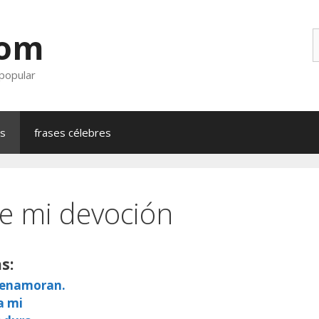
com
B
 popular
as
frases célebres
e mi devoción
s:
e enamoran.
a mi