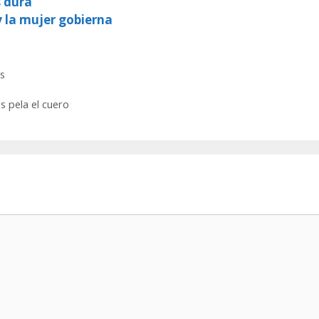
s dura
y la mujer gobierna
s
s pela el cuero