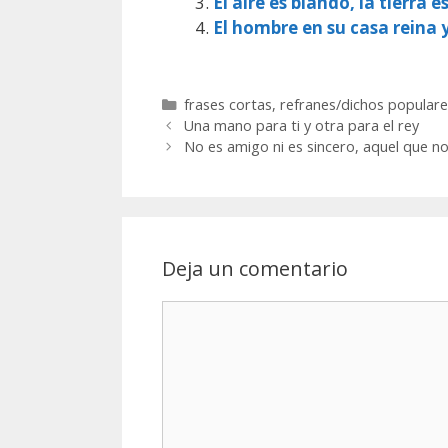
El aire es blando, la tierra e
El hombre en su casa reina 
Categorías
frases cortas
,
refranes/dichos populare
Una mano para ti y otra para el rey
No es amigo ni es sincero, aquel que no
Deja un comentario
Comentario