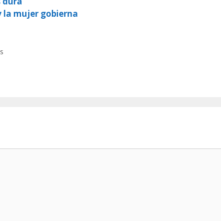
s dura
y la mujer gobierna
s