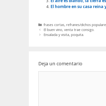
El aire es blando, la tierra e
El hombre en su casa reina 
Categorías
frases cortas
,
refranes/dichos populare
El buen vino, venta trae consigo.
Ensalada y visita, poquita.
Deja un comentario
Comentario