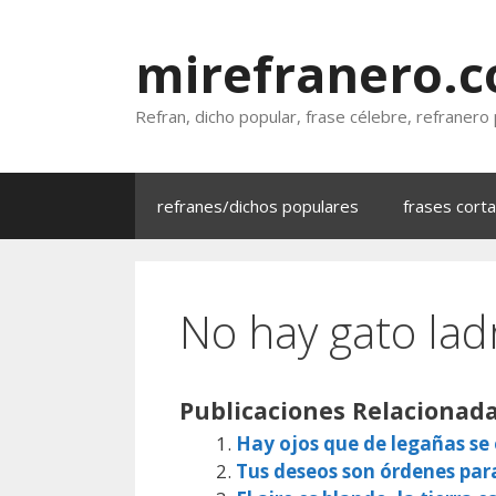
Saltar
al
mirefranero.
contenido
Refran, dicho popular, frase célebre, refranero
refranes/dichos populares
frases cort
No hay gato lad
Publicaciones Relacionada
Hay ojos que de legañas s
Tus deseos son órdenes par