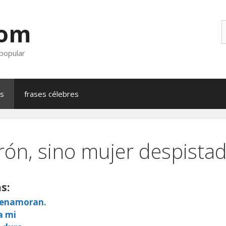
com
B
 popular
as
frases célebres
rón, sino mujer despistad
s:
e enamoran.
a mi