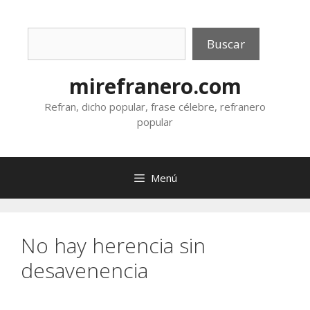
Saltar
al
Buscar
contenido
Buscar
mirefranero.com
Refran, dicho popular, frase célebre, refranero
popular
Menú
No hay herencia sin
desavenencia