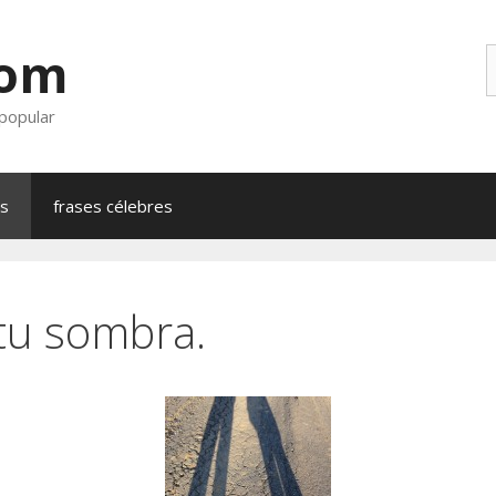
com
B
 popular
as
frases célebres
 tu sombra.