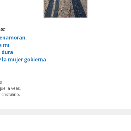
s:
e enamoran.
a mi
s dura
y la mujer gobierna
s
ue la veas.
cristalino.