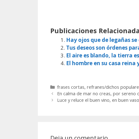
Publicaciones Relacionada
Hay ojos que de legañas s
Tus deseos son órdenes par
El aire es blando, la tierra e
El hombre en su casa reina 
Categorías
frases cortas
,
refranes/dichos populare
En calma de mar no creas, por sereno q
Luce y reluce el buen vino, en buen vaso 
Deja un comentario