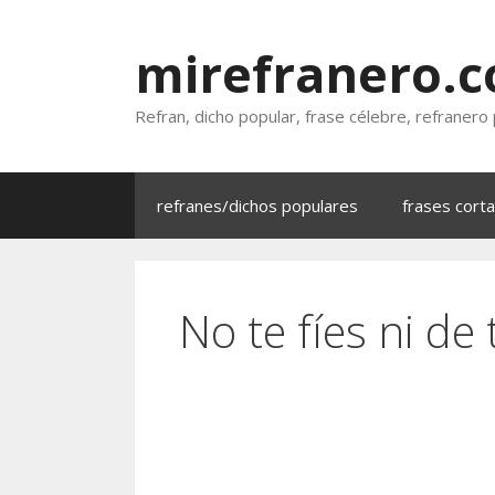
Saltar
al
mirefranero.
contenido
Refran, dicho popular, frase célebre, refranero
refranes/dichos populares
frases cort
No te fíes ni de