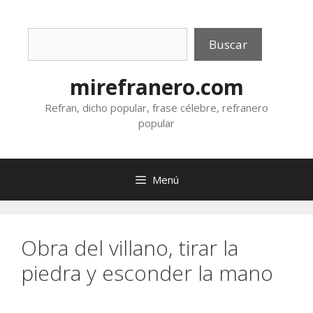
Saltar
al
Buscar
contenido
Buscar
mirefranero.com
Refran, dicho popular, frase célebre, refranero
popular
Menú
Obra del villano, tirar la
piedra y esconder la mano