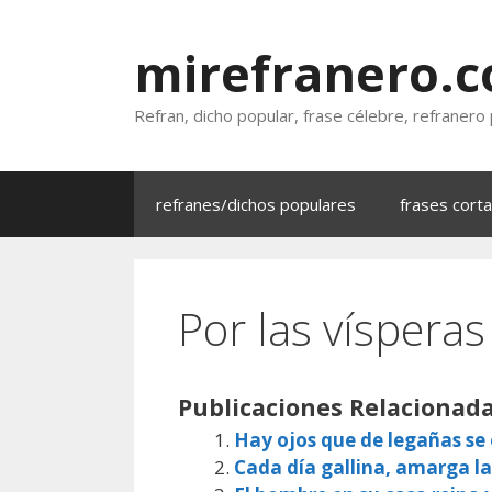
Saltar
al
mirefranero.
contenido
Refran, dicho popular, frase célebre, refranero
refranes/dichos populares
frases cort
Por las vísperas
Publicaciones Relacionada
Hay ojos que de legañas s
Cada día gallina, amarga la