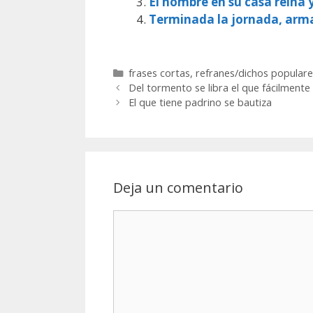
El hombre en su casa reina 
Terminada la jornada, arm
Categorías
frases cortas
,
refranes/dichos populare
Del tormento se libra el que fácilmente
El que tiene padrino se bautiza
Deja un comentario
Comentario