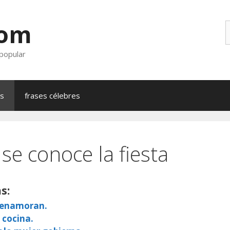
com
B
 popular
as
frases célebres
 se conoce la fiesta
s:
e enamoran.
 cocina.