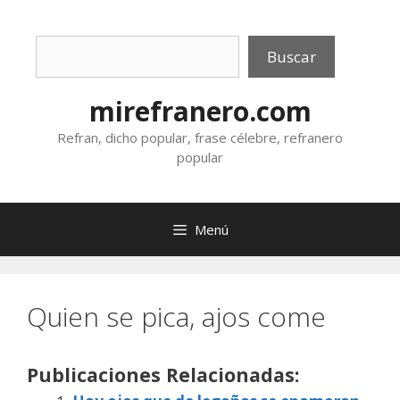
Saltar
al
Buscar
contenido
Buscar
mirefranero.com
Refran, dicho popular, frase célebre, refranero
popular
Menú
Quien se pica, ajos come
Publicaciones Relacionadas: