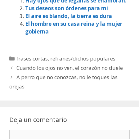
Hay ojos que de legañas se enamoran.
Tus deseos son órdenes para mi
El aire es blando, la tierra es dura
El hombre en su casa reina y la mujer
gobierna
Categorías
frases cortas
,
refranes/dichos populares
Cuando los ojos no ven, el corazón no duele
A perro que no conozcas, no le toques las
orejas
Deja un comentario
Comentario