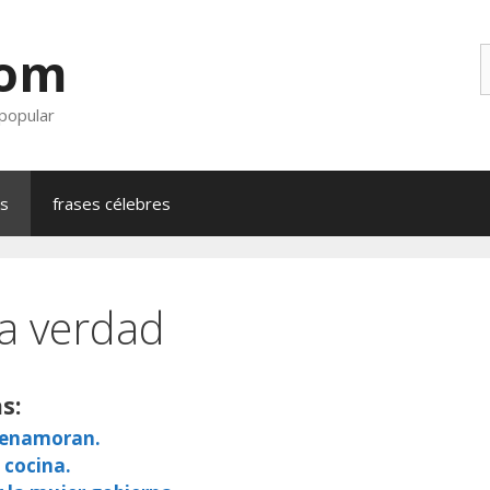
com
B
 popular
as
frases célebres
a verdad
s:
e enamoran.
 cocina.