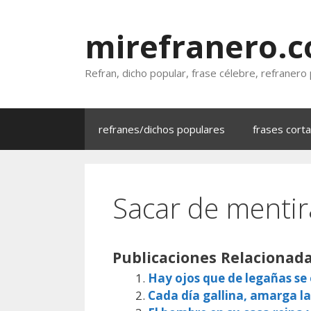
Saltar
al
mirefranero.
contenido
Refran, dicho popular, frase célebre, refranero
refranes/dichos populares
frases cort
Sacar de mentir
Publicaciones Relacionada
Hay ojos que de legañas s
Cada día gallina, amarga la