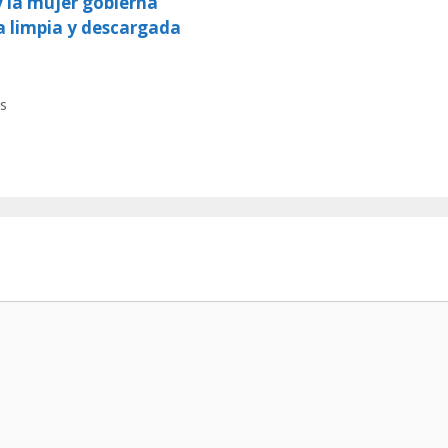
y la mujer gobierna
a limpia y descargada
s