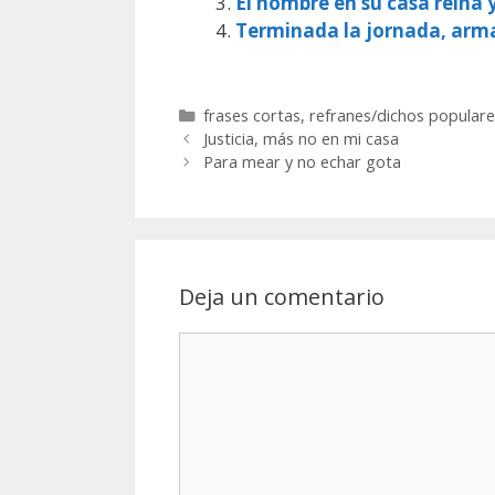
El hombre en su casa reina 
Terminada la jornada, arm
Categorías
frases cortas
,
refranes/dichos populare
Justicia, más no en mi casa
Para mear y no echar gota
Deja un comentario
Comentario