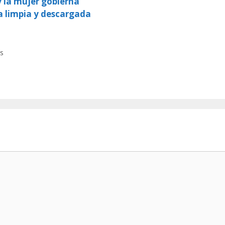
y la mujer gobierna
a limpia y descargada
s