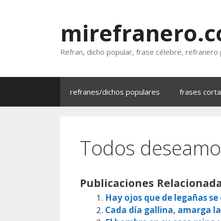
Saltar
al
mirefranero.
contenido
Refran, dicho popular, frase célebre, refranero
refranes/dichos populares
frases cort
Todos deseamo
Publicaciones Relacionada
Hay ojos que de legañas s
Cada día gallina, amarga la