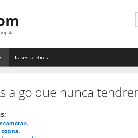
com
B
 popular
as
frases célebres
s algo que nunca tendr
s:
e enamoran.
 cocina.