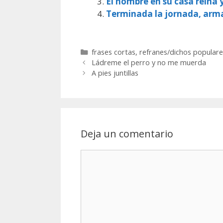
El hombre en su casa reina 
Terminada la jornada, arm
Categorías
frases cortas
,
refranes/dichos populare
Ládreme el perro y no me muerda
A pies juntillas
Deja un comentario
Comentario