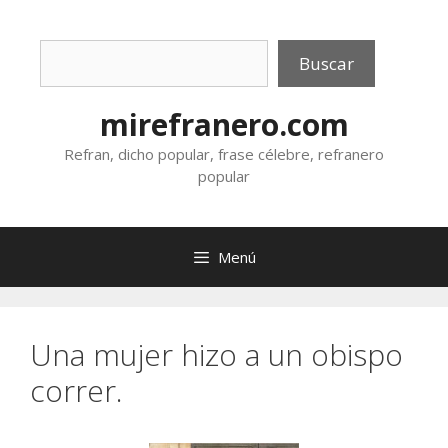
Saltar
al
Buscar
contenido
Buscar
mirefranero.com
Refran, dicho popular, frase célebre, refranero
popular
Menú
Una mujer hizo a un obispo
correr.