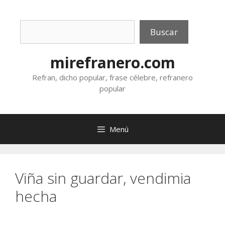
Saltar
al
Buscar
contenido
Buscar
mirefranero.com
Refran, dicho popular, frase célebre, refranero
popular
Menú
Viña sin guardar, vendimia
hecha