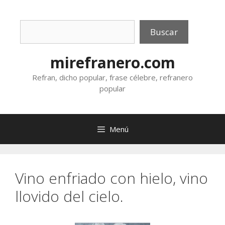
Saltar
al
Buscar
contenido
Buscar
mirefranero.com
Refran, dicho popular, frase célebre, refranero
popular
Menú
Vino enfriado con hielo, vino
llovido del cielo.