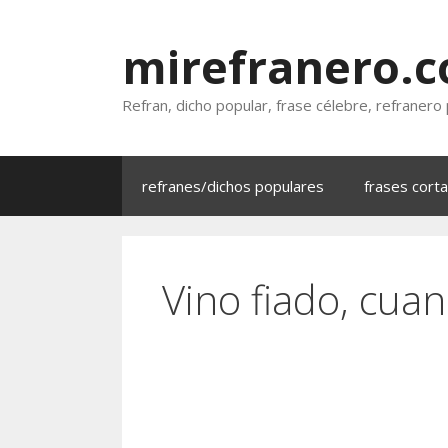
Saltar
al
mirefranero.
contenido
Refran, dicho popular, frase célebre, refranero
refranes/dichos populares
frases cort
Vino fiado, cuan