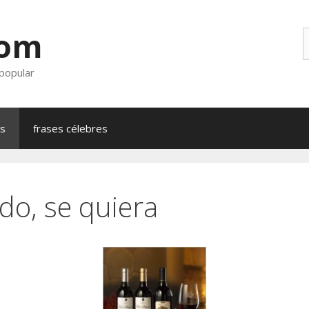
com
B
 popular
as
frases célebres
do, se quiera