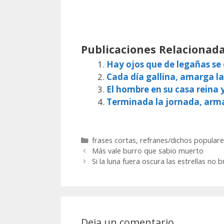
Publicaciones Relacionada
Hay ojos que de legañas s
Cada día gallina, amarga la
El hombre en su casa reina 
Terminada la jornada, arm
Categorías
frases cortas
,
refranes/dichos populare
Más vale burro que sabio muerto
Si la luna fuera oscura las estrellas no
Deja un comentario