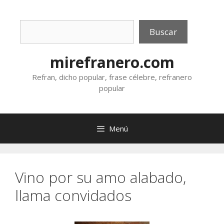
Saltar
al
Buscar
contenido
Buscar
mirefranero.com
Refran, dicho popular, frase célebre, refranero
popular
Menú
Vino por su amo alabado,
llama convidados