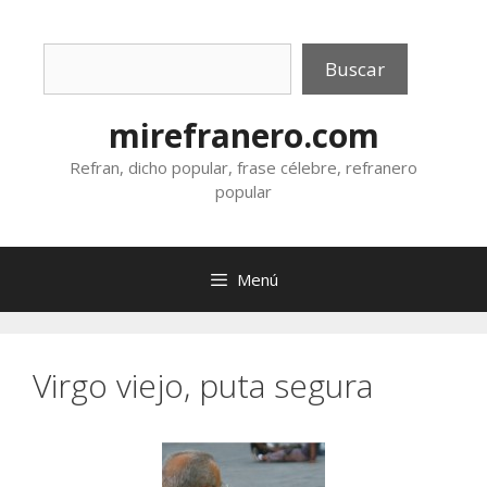
Saltar
al
Buscar
contenido
Buscar
mirefranero.com
Refran, dicho popular, frase célebre, refranero
popular
Menú
Virgo viejo, puta segura