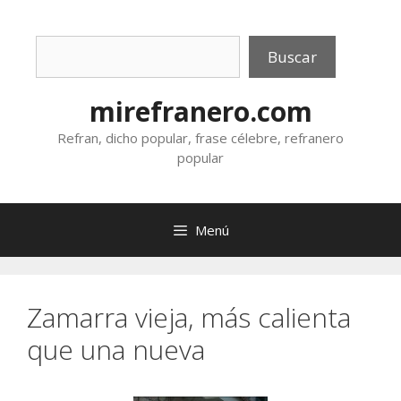
Saltar
al
Buscar
contenido
Buscar
mirefranero.com
Refran, dicho popular, frase célebre, refranero
popular
Menú
Zamarra vieja, más calienta
que una nueva