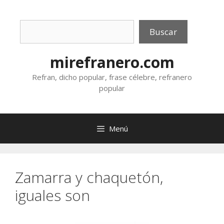
Saltar
al
Buscar
contenido
Buscar
mirefranero.com
Refran, dicho popular, frase célebre, refranero
popular
Menú
Zamarra y chaquetón,
iguales son