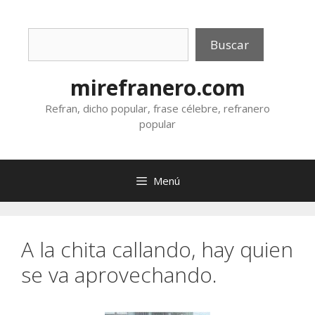
Saltar
al
Buscar
contenido
Buscar
mirefranero.com
Refran, dicho popular, frase célebre, refranero
popular
Menú
A la chita callando, hay quien
se va aprovechando.