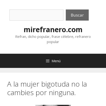
Saltar
al
Buscar
contenido
Buscar
mirefranero.com
Refran, dicho popular, frase célebre, refranero
popular
Menú
A la mujer bigotuda no la
cambies por ninguna.