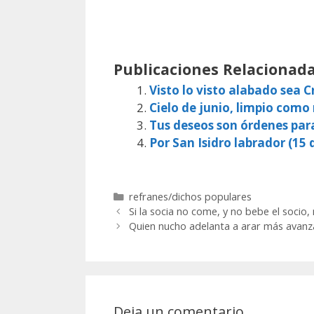
Publicaciones Relacionada
Visto lo visto alabado sea Cr
Cielo de junio, limpio como
Tus deseos son órdenes par
Por San Isidro labrador (15 d
Categorías
refranes/dichos populares
Si la socia no come, y no bebe el socio,
Quien nucho adelanta a arar más avanza
Deja un comentario