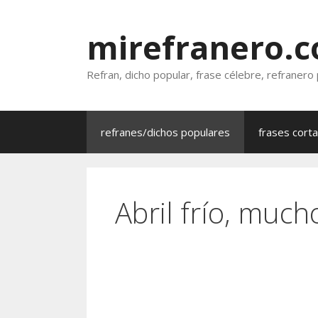
Saltar
al
mirefranero.
contenido
Refran, dicho popular, frase célebre, refranero
refranes/dichos populares
frases cort
Abril frío, much