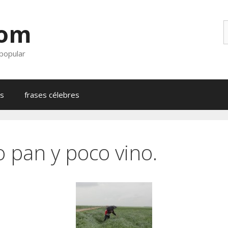
com
B
 popular
as
frases célebres
o pan y poco vino.