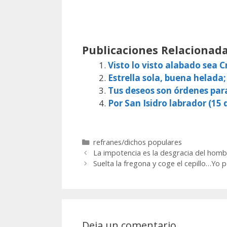
Publicaciones Relacionada
Visto lo visto alabado sea Cr
Estrella sola, buena helada;
Tus deseos son órdenes par
Por San Isidro labrador (15 d
Categorías
refranes/dichos populares
La impotencia es la desgracia del homb
Suelta la fregona y coge el cepillo…Yo po
Deja un comentario