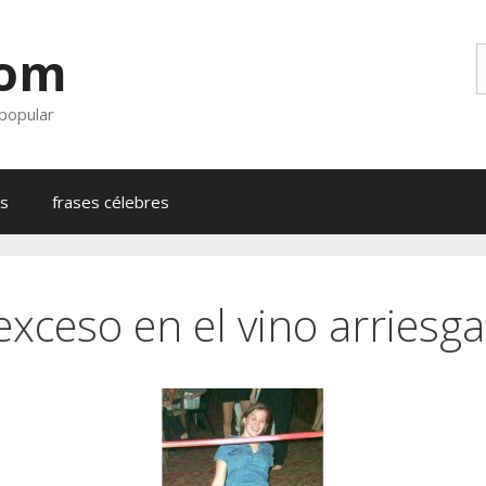
com
B
 popular
as
frases célebres
exceso en el vino arriesga