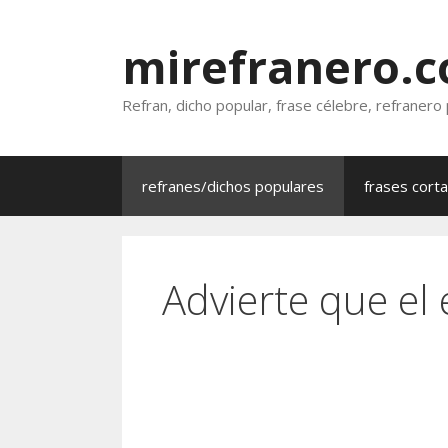
Saltar
al
mirefranero.
contenido
Refran, dicho popular, frase célebre, refranero
refranes/dichos populares
frases cort
Advierte que el 