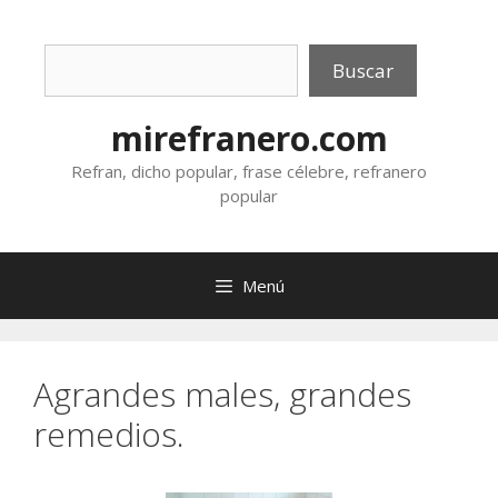
Saltar
al
Buscar
contenido
Buscar
mirefranero.com
Refran, dicho popular, frase célebre, refranero
popular
Menú
Agrandes males, grandes
remedios.