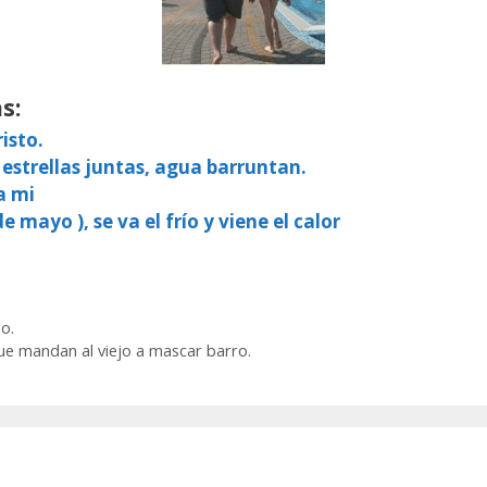
s:
isto.
 estrellas juntas, agua barruntan.
a mi
e mayo ), se va el frío y viene el calor
go.
que mandan al viejo a mascar barro.