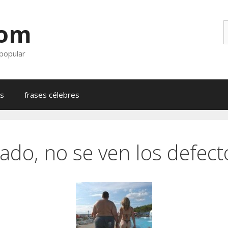
com
B
 popular
as
frases célebres
do, no se ven los defecto