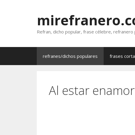
Saltar
al
mirefranero.
contenido
Refran, dicho popular, frase célebre, refranero
refranes/dichos populares
frases cort
Al estar enamora