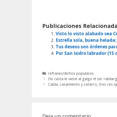
Publicaciones Relacionada
Visto lo visto alabado sea Cr
Estrella sola, buena helada;
Tus deseos son órdenes par
Por San Isidro labrador (15 d
Categorías
refranes/dichos populares
De casta le viene al galgo el ser rabilar
Caída, casamiento y catarro, tres ces 
Deja un comentario