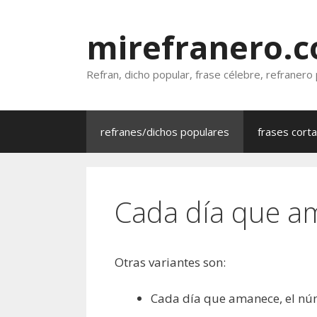
Saltar
al
mirefranero.
contenido
Refran, dicho popular, frase célebre, refranero
refranes/dichos populares
frases cort
Cada día que am
Otras variantes son:
Cada día que amanece, el núm