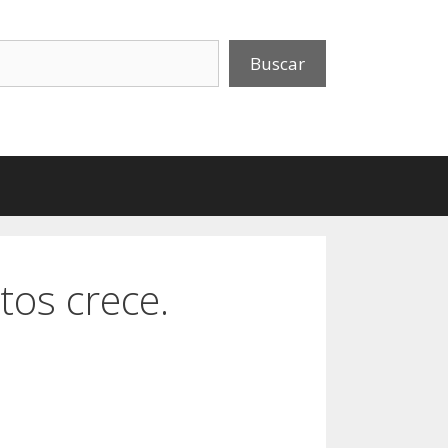
uscar
Buscar
os crece.