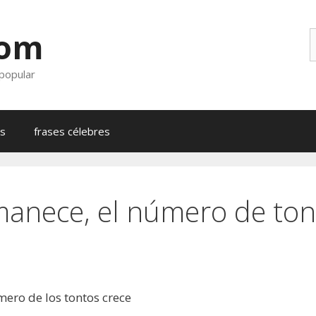
com
B
 popular
as
frases célebres
anece, el número de tont
ero de los tontos crece