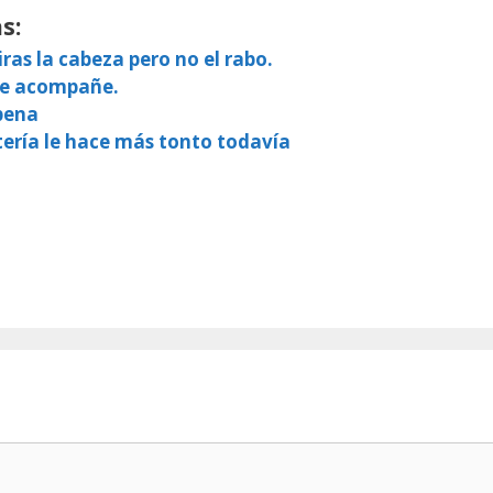
s:
tiras la cabeza pero no el rabo.
 le acompañe.
 pena
tería le hace más tonto todavía