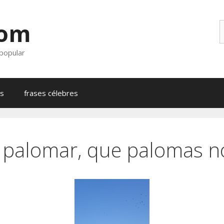
com
B
 popular
as
frases célebres
 palomar, que palomas no