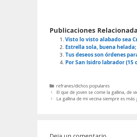
Publicaciones Relacionada
Visto lo visto alabado sea Cr
Estrella sola, buena helada;
Tus deseos son órdenes par
Por San Isidro labrador (15 d
Categorías
refranes/dichos populares
El que de joven se come la gallina, de v
La gallina de mi vecina siempre es más 
Deja un comentario