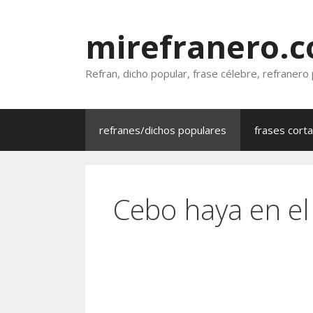
Saltar
al
mirefranero.
contenido
Refran, dicho popular, frase célebre, refranero
refranes/dichos populares
frases cort
Cebo haya en el