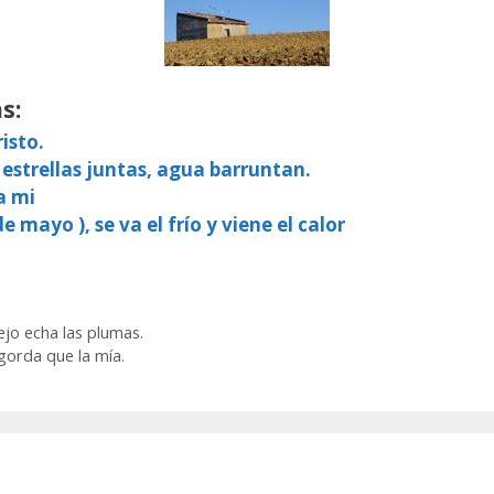
s:
isto.
 estrellas juntas, agua barruntan.
a mi
e mayo ), se va el frío y viene el calor
iejo echa las plumas.
gorda que la mía.