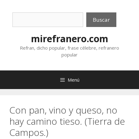
Saltar
al
Buscar
contenido
Buscar
mirefranero.com
Refran, dicho popular, frase célebre, refranero
popular
Menú
Con pan, vino y queso, no
hay camino tieso. (Tierra de
Campos.)