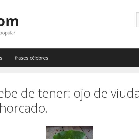
com
B
 popular
as
frases célebres
ebe de tener: ojo de viud
ahorcado.