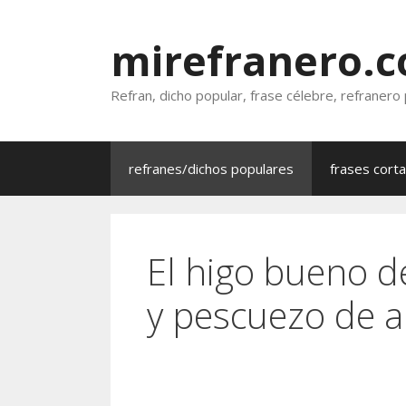
Saltar
al
mirefranero.
contenido
Refran, dicho popular, frase célebre, refranero
refranes/dichos populares
frases cort
El higo bueno d
y pescuezo de 