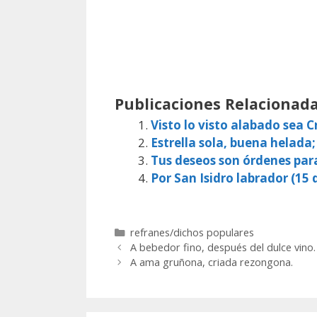
Publicaciones Relacionada
Visto lo visto alabado sea Cr
Estrella sola, buena helada;
Tus deseos son órdenes par
Por San Isidro labrador (15 d
Categorías
refranes/dichos populares
A bebedor fino, después del dulce vino.
A ama gruñona, criada rezongona.