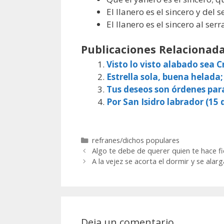
El llanero es el sincero y del 
El llanero es el sincero al ser
Publicaciones Relacionada
Visto lo visto alabado sea Cr
Estrella sola, buena helada;
Tus deseos son órdenes par
Por San Isidro labrador (15 d
Categorías
refranes/dichos populares
Algo te debe de querer quien te hace fi
A la vejez se acorta el dormir y se alarg
Deja un comentario