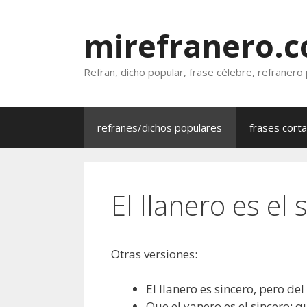
Saltar
al
mirefranero.
contenido
Refran, dicho popular, frase célebre, refranero
refranes/dichos populares
frases cort
El llanero es el
Otras versiones:
El llanero es sincero, pero del
Que el yanero es el sincero; q