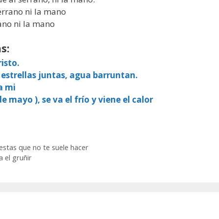
serrano ni la mano
rano ni la mano
s:
isto.
 estrellas juntas, agua barruntan.
a mi
e mayo ), se va el frío y viene el calor
estas que no te suele hacer
a el gruñir