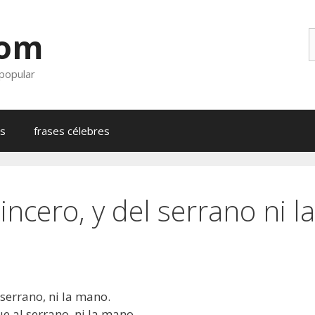
com
B
 popular
as
frases célebres
 sincero, y del serrano ni 
 serrano, ni la mano.
ue al serrano, ni la mano.