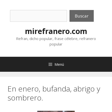
Saltar
al
Buscar
contenido
Buscar
mirefranero.com
Refran, dicho popular, frase célebre, refranero
popular
Menú
En enero, bufanda, abrigo y
sombrero.