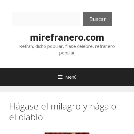
Saltar
al
Buscar
contenido
Buscar
mirefranero.com
Refran, dicho popular, frase célebre, refranero
popular
Menú
Hágase el milagro y hágalo
el diablo.