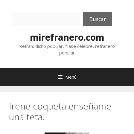
Saltar
al
Buscar
contenido
Buscar
mirefranero.com
Refran, dicho popular, frase célebre, refranero
popular
Menú
Irene coqueta enseñame
una teta.