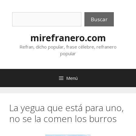
Saltar
al
Buscar
contenido
Buscar
mirefranero.com
Refran, dicho popular, frase célebre, refranero
popular
Menú
La yegua que está para uno,
no se la comen los burros