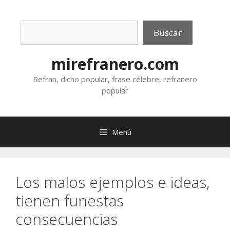
Saltar
al
Buscar
contenido
Buscar
mirefranero.com
Refran, dicho popular, frase célebre, refranero
popular
Menú
Los malos ejemplos e ideas,
tienen funestas
consecuencias