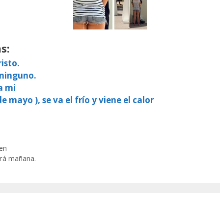
s:
isto.
 ninguno.
a mi
e mayo ), se va el frío y viene el calor
en
ará mañana.