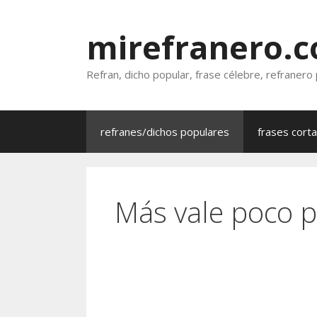
Saltar
al
mirefranero.
contenido
Refran, dicho popular, frase célebre, refranero
refranes/dichos populares
frases cort
Más vale poco 