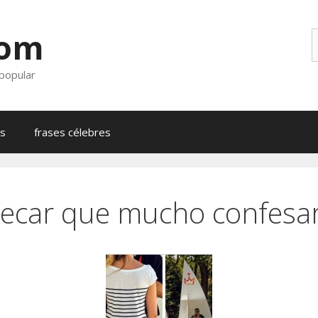
com
B
 popular
as
frases célebres
pecar que mucho confesar