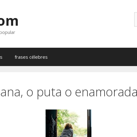
com
B
 popular
as
frases célebres
tana, o puta o enamorada