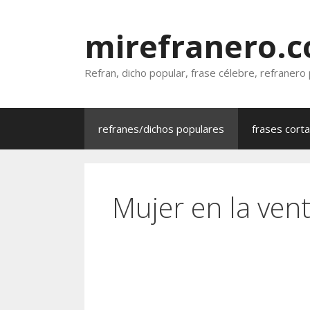
Saltar
al
mirefranero.
contenido
Refran, dicho popular, frase célebre, refranero
refranes/dichos populares
frases cort
Mujer en la ven