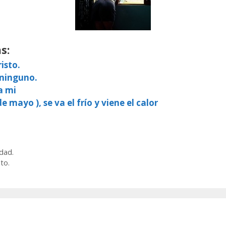
s:
isto.
 ninguno.
a mi
e mayo ), se va el frío y viene el calor
dad.
to.