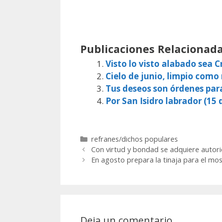
Publicaciones Relacionada
Visto lo visto alabado sea Cr
Cielo de junio, limpio como
Tus deseos son órdenes par
Por San Isidro labrador (15 d
Categorías
refranes/dichos populares
Con virtud y bondad se adquiere autori
En agosto prepara la tinaja para el mos
Deja un comentario