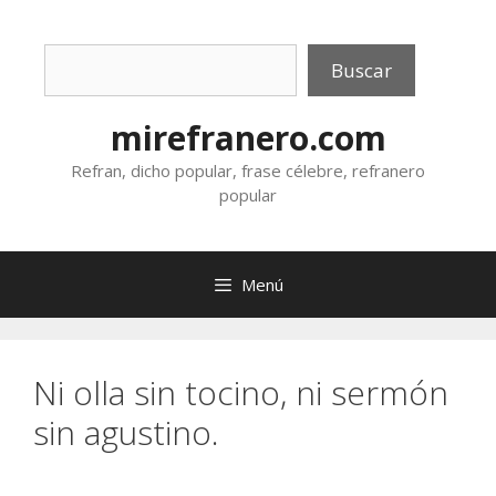
Saltar
al
Buscar
contenido
Buscar
mirefranero.com
Refran, dicho popular, frase célebre, refranero
popular
Menú
Ni olla sin tocino, ni sermón
sin agustino.