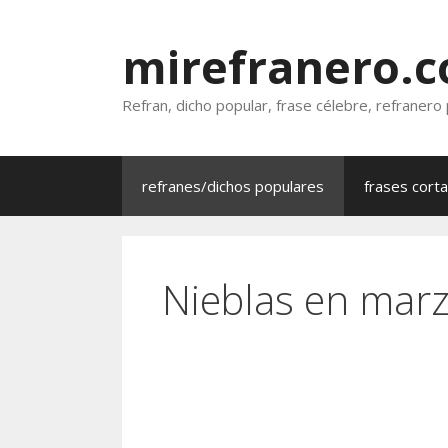
Saltar
al
mirefranero.
contenido
Refran, dicho popular, frase célebre, refranero
refranes/dichos populares
frases cort
Nieblas en marz