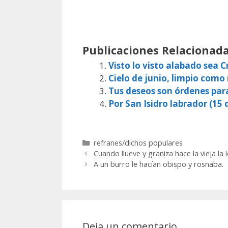
Publicaciones Relacionada
Visto lo visto alabado sea Cr
Cielo de junio, limpio como
Tus deseos son órdenes par
Por San Isidro labrador (15 d
Categorías
refranes/dichos populares
Cuando llueve y graniza hace la vieja la 
A un burro le hacían obispo y rosnaba.
Deja un comentario