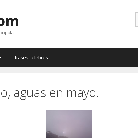
com
B
 popular
as
frases célebres
o, aguas en mayo.