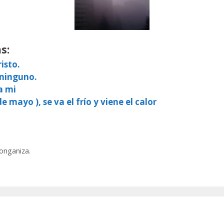
s:
isto.
 ninguno.
a mi
e mayo ), se va el frío y viene el calor
longaniza.