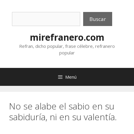
Saltar
al
Buscar
contenido
Buscar
mirefranero.com
Refran, dicho popular, frase célebre, refranero
popular
Menú
No se alabe el sabio en su
sabiduría, ni en su valentía.