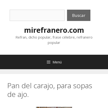
Saltar
al
Buscar
contenido
Buscar
mirefranero.com
Refran, dicho popular, frase célebre, refranero
popular
Menú
Pan del carajo, para sopas
de ajo.