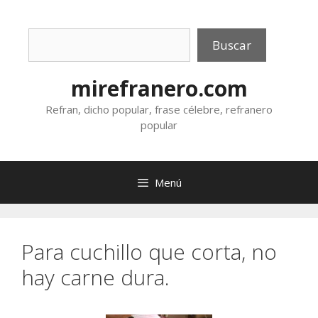
Saltar
al
Buscar
contenido
Buscar
mirefranero.com
Refran, dicho popular, frase célebre, refranero
popular
Menú
Para cuchillo que corta, no
hay carne dura.