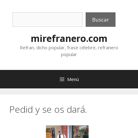
Saltar
al
Buscar
contenido
Buscar
mirefranero.com
Refran, dicho popular, frase célebre, refranero
popular
Menú
Pedid y se os dará.